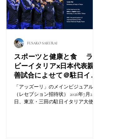
FUSAKO SAKURAI
スポーツと健康と食 ラグ
ビーイタリアx日本代表親
善試合によせて＠駐日イタ
リア大使公邸
「アッズーリ」のメインビジュアル
（レセプション招待状） 2026年7月2
日、東京・三田の駐日イタリア大使公
邸において、イタリアと日本の親善試
合（7月4日ラグビーネーションズチャ
ンピオンシップ2026）に先立ち、スポ
ーツと健康に関する食のレセプション