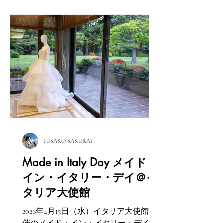
が行われた。その様子を写真を中心に
レポートする。 ラグビー イタリア代
表選手たち。どの選手もどことなく知
的でジェントルな品がある。 イタリ
アのラグビーが正式に始まったのは、
1911年ごろにまでさかのぼる。その後、
1928年に創設された、イタリア・ラグ
ビー連盟(Federazione Italiana Rugby)のも
と、進化してきた。 1987年に
IRFB（ワールドラグビー）に加盟し
て、初のワールドカップに出場。そし
て1996年にプロ化が行われたのち、さ
FUSAKO SAKURAI
らに2000年には欧州五カ国対抗（ファ
イブネーションズ）すなわち、①イン
Made in Italy Day メイド・
グランド、②スコットランド、③アイ
イン・イタリー・デイ＠イ
ルランド、④ウェールズ、⑤フランス
タリア大使館
に、⑥イタリアが加わり、「シック
ス・ネイションズ」と呼ばれるように
2026年4月15日（水）イタリア大使館主
なり現在に至る。 ラグビーは、もと