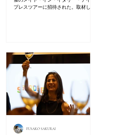
催のメイド・イン・イタリー・デイの
もとは
プレスツアーに招待された。取材した
内容をレポートする。 冒頭、イタリ
ア大使館 経済商務部 フランチェス
コ・パオロ・カンニート参事官の挨拶
があり、私たちは正面玄関に集合し
た。まず始めに前庭に展示された、イ
タリアの『モーターヴァレー(Motor
Valley)』の製品、つまりイタリアの超
高級車とモーターバイクの数々につい
ての説明があった。 なかでも特筆す
べきは、 1927〜1957年にイタリアで開
催された伝説的な1000マイル（約
1600km）の公道自動車耐久レース『 ミ
ッレミリア（Mille Miglia）』協会との
連携により、日本人コレクター所有の
「アバルト 750 ザガート」が特別展示
されたことだろう。 続いてエントラ
FUSAKO SAKURAI
ンスからロビーのあちこちに、さりげ