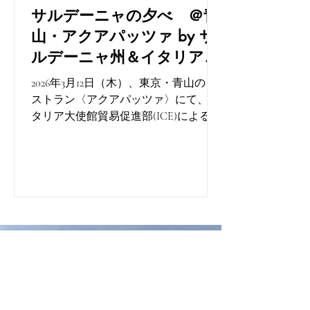
なく展示されたファッション（イタリ
サルデーニャの夕べ ＠青
ア語でモーダという）さらに、ダイニ
山・アクアパッツァ by サ
ングエリアに展示されたジェラート製
ルデーニャ州＆イタリア大
造機まで幅広く紹介されていた。（出
展ブランド一覧は写真ギャラリーの後
使館貿易促進部(ICE)
2026年3月12日（木）、東京・青山のレ
の文末に記載） このMade in Ital
ストラン〈アクアパッツァ〉にて、イ
タリア大使館貿易促進部(ICE)による
『サルデーニャの夕べ』晩餐会が開催
された。その模様をお伝えする。