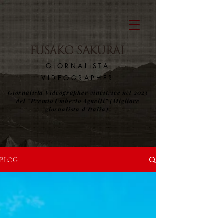
​GIORNALISTA
VIDEOGRAPHER
Giornalista Videographer vincitrice nel 2023
del "Premio Umberto Agnelli" (Migliore
giornalista d'Italia).
BLOG