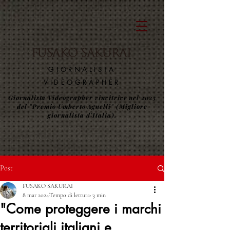
​GIORNALISTA
VIDEOGRAPHER
Giornalista Videographer vincitrice nel 2023
del "Premio Umberto Agnelli" (Migliore
giornalista d'Italia).
Post
FUSAKO SAKURAI
8 mar 2024
Tempo di lettura: 3 min
"Come proteggere i marchi
territoriali italiani e