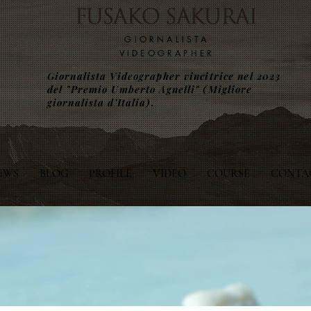
​GIORNALISTA
VIDEOGRAPHER
Giornalista Videographer vincitrice nel 2023
del "Premio Umberto Agnelli" (Migliore
giornalista d'Italia).
EWS
BLOG
PROFILE
VIDEO
COURSE
CONTA